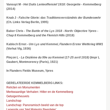
Vansuyt M -
Het Duits Lenteoffensief 1918: Georgette - Kemmelberg
(2014)
Knab J -
Falsche Glorie: das Traditionsverständnis der Bundeswehr
(Ch. Links Verlag Berlin, 1995)
Baker Chris -
The Battle of the Lys 1918 - North: Objective Ypres -
Chap 8 Kemmelberg and the Flemish Hills
(2018)
Kabisch Ernst -
Um Lys und Kemmel, Flandern Erster Weltkrieg WW1
(Vorhut Vlg, 1936)
Pinçon L -
La Onzième du 99e au Kemmel (17-25 avril 1918)
(Impr L
Gaubert, Montmorency (Paris), 1921)
In Flanders Fields Museum, Ypres
GERELATEERDE KEMMELBERG LINKS:
Relicten en Monumenten
Merkwaardige Verhalen: Hitler en de Kemmelberg
Getuigenheuvels
Landschap
Landschap: Panoramisch beeld van de top
Legende van 'Het Malegijs Peerdeke'