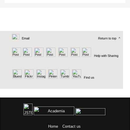
Email
Return to top
^
Help with Sharing
Find us
Home
Contact us