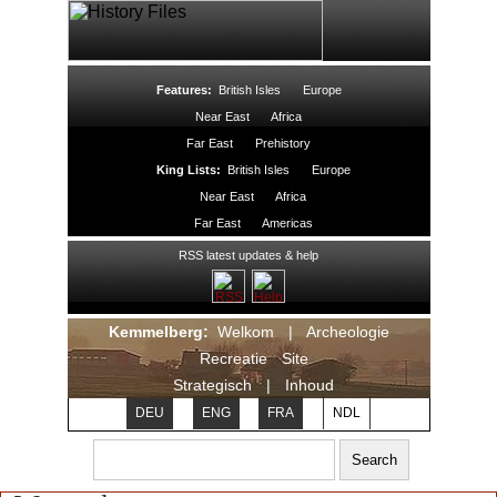
Features:
British Isles
Europe
Near East
Africa
Far East
Prehistory
King Lists:
British Isles
Europe
Near East
Africa
Far East
Americas
RSS latest updates & help
Kemmelberg:
Welkom
|
Archeologie
Recreatie
Site
Strategisch
|
Inhoud
DEU
ENG
FRA
NDL