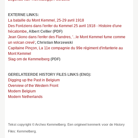
EXTERNE LINKS:
La bataille du Mont Kemmel, 25-29 avril 1918
Des Foréziens dans l'enfer du Kemmel 25 avril 1918 - Histoire d'une
hécatombe
, Albert Cellier (PDF)
Jean Giono dans l'enfer des Flandres, '...le Mont Kemmel fume comme
un volcan crevé'
, Christian Morzewski
Capitaine Pinçon, La 11e compagnie du 99e régiment d'infanterie au
Mont Kemmel
Slag om de Kemmelberg
(PDF)
GERELATEERDE HISTORY FILES LINKS (ENG):
Digging up the Past in Belgium
Overview of the Western Front
Modern Belgium
Modern Netherlands
Tekst copyright © Archeo Kemmelberg. Een origineel kenmerk voor de History
Files: Kemmelberg.