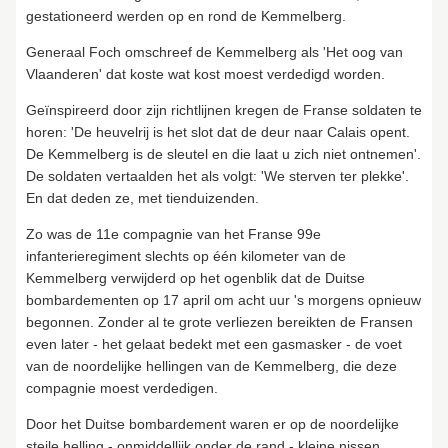
gestationeerd werden op en rond de Kemmelberg.
Generaal Foch omschreef de Kemmelberg als 'Het oog van
Vlaanderen' dat koste wat kost moest verdedigd worden.
Geïnspireerd door zijn richtlijnen kregen de Franse soldaten te
horen: 'De heuvelrij is het slot dat de deur naar Calais opent.
De Kemmelberg is de sleutel en die laat u zich niet ontnemen'.
De soldaten vertaalden het als volgt: 'We sterven ter plekke'.
En dat deden ze, met tienduizenden.
Zo was de 11e compagnie van het Franse 99e
infanterieregiment slechts op één kilometer van de
Kemmelberg verwijderd op het ogenblik dat de Duitse
bombardementen op 17 april om acht uur 's morgens opnieuw
begonnen. Zonder al te grote verliezen bereikten de Fransen
even later - het gelaat bedekt met een gasmasker - de voet
van de noordelijke hellingen van de Kemmelberg, die deze
compagnie moest verdedigen.
Door het Duitse bombardement waren er op de noordelijke
steile helling - onmiddellijk onder de rand - kleine nissen