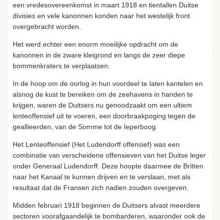
een vredesovereenkomst in maart 1918 en tientallen Duitse
divisies en vele kanonnen konden naar het westelijk front
overgebracht worden.
Het werd echter een enorm moeilijke opdracht om de
kanonnen in de zware kleigrond en langs de zeer diepe
bommenkraters te verplaatsen.
In de hoop om de oorlog in hun voordeel te laten kantelen en
alsnog de kust te bereiken om de zeehavens in handen te
krijgen, waren de Duitsers nu genoodzaakt om een ultiem
lenteoffensief uit te voeren, een doorbraakpoging tegen de
geallieerden, van de Somme tot de Ieperboog.
Het Lenteoffensief (Het Ludendorff offensief) was een
combinatie van verscheidene offensieven van het Duitse leger
onder Generaal Ludendorff. Deze hoopte daarmee de Britten
naar het Kanaal te kunnen drijven en te verslaan, met als
resultaat dat de Fransen zich nadien zouden overgeven.
Midden februari 1918 beginnen de Duitsers alvast meerdere
sectoren voorafgaandelijk te bombarderen, waaronder ook de