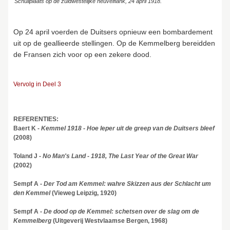
Schuilplaats op de zuidwestelijke heuvelflank, 24 april 1918.
Op 24 april voerden de Duitsers opnieuw een bombardement
uit op de geallieerde stellingen. Op de Kemmelberg bereidden
de Fransen zich voor op een zekere dood.
Vervolg in Deel 3
REFERENTIES:
Baert K -
Kemmel 1918 - Hoe Ieper uit de greep van de Duitsers bleef
(2008)
Toland J -
No Man's Land - 1918, The Last Year of the Great War
(2002)
Sempf A -
Der Tod am Kemmel: wahre Skizzen aus der Schlacht um
den Kemmel
(Vieweg Leipzig, 1920)
Sempf A -
De dood op de Kemmel: schetsen over de slag om de
Kemmelberg
(Uitgeverij Westvlaamse Bergen, 1968)